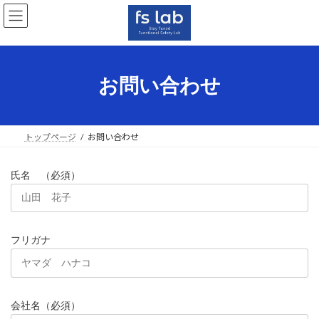
コ
ナ
ン
ビ
テ
ゲ
ン
ー
ツ
シ
へ
ョ
お問い合わせ
ス
ン
キ
に
ッ
移
プ
動
トップページ
お問い合わせ
氏名 （必須）
フリガナ
会社名（必須）